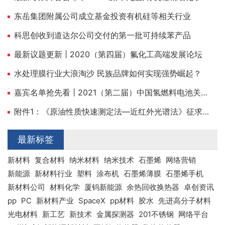
东岳集团附属公司成立基金投资有机硅等相关行业
科思创收到道达尔公司交付的第一批可持续苯产品
最新议题更新 | 2020（第四届）氟化工高端发展论坛
水处理膜行业大浪淘沙 民族品牌如何实现强势崛起？
嘉宾名单抢先看 | 2021（第二届）中国氢燃料电池关键材料与装备高峰论坛
附件1：《原油性质快速测定法—近红外光谱法》征求意见稿及编制说明.pdf
最新标签
新材料
复合材料
纳米材料
纳米技术
石墨烯
网络营销
新能源
新材料行业
塑料
涂布机
石墨烯薄膜
石墨烯手机
新材料公司
材料化学
厦钨新能源
余热回收换热器
卓创资讯
pp
PC
新材料产业
SpaceX
pp材料
胶水
先进高分子材料
光电材料
新工艺
新技术
金属探测器
201不锈钢
网络平台