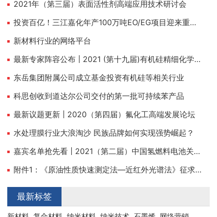
2021年（第三届）表面活性剂高端应用技术研讨会
投资百亿！三江嘉化年产100万吨EO/EG项目迎来重大建设节点！
新材料行业的网络平台
最新专家阵容公布 | 2021 (第十九届)有机硅精细化学品技术交流会
东岳集团附属公司成立基金投资有机硅等相关行业
科思创收到道达尔公司交付的第一批可持续苯产品
最新议题更新 | 2020（第四届）氟化工高端发展论坛
水处理膜行业大浪淘沙 民族品牌如何实现强势崛起？
嘉宾名单抢先看 | 2021（第二届）中国氢燃料电池关键材料与装备高峰论坛
附件1：《原油性质快速测定法—近红外光谱法》征求意见稿及编制说明.pdf
最新标签
新材料
复合材料
纳米材料
纳米技术
石墨烯
网络营销