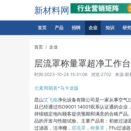
新材料网
首页
产品
招聘
企业
知识
研
首页
企业
层流罩称量罩超净工作台
时间:
2023-10-24 15:31:06
浏览:2702
来源:新
元素周期表*马卡龙版
昆山
艾飞格
净化设备有限公司是一家从事空气
且已经通过ISO9001 14001双系认证通
持续稳定地向顾客提供预期和满意的合格产品
品的开发与性能试验。主要产品有：初效过滤
过滤器，洁净棚，
层流罩
，
称量罩
，FFu过滤