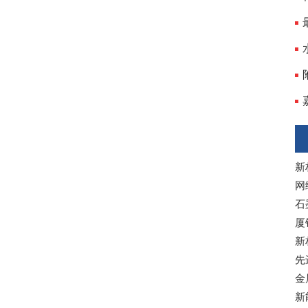
新
网
石
厦
新
先
金
新