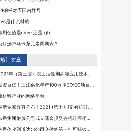
nd钢板对应国内牌号
pvc是什么材质
印刷色值是cmyk还是rgb
为何选择马卡龙元素周期表？
热门文章
2021年（第三届）表面活性剂高端应用技术研讨会
投资百亿！三江嘉化年产100万吨EO/EG项目迎来重大建设节点！
新材料行业的网络平台
最新专家阵容公布 | 2021 (第十九届)有机硅精细化学品技术交流会
东岳集团附属公司成立基金投资有机硅等相关行业
科思创收到道达尔公司交付的第一批可持续苯产品