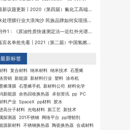
最新议题更新 | 2020（第四届）氟化工高端发展论坛
水处理膜行业大浪淘沙 民族品牌如何实现强势崛起？
附件1：《原油性质快速测定法—近红外光谱法》征求意见稿及编制说明.pdf
嘉宾名单抢先看 | 2021（第二届）中国氢燃料电池关键材料与装备高峰论坛
最新标签
材料
复合材料
纳米材料
纳米技术
石墨烯
络营销
新能源
新材料行业
塑料
涂布机
墨烯薄膜
石墨烯手机
新材料公司
材料化学
钨新能源
余热回收换热器
卓创资讯
pp
PC
材料产业
SpaceX
pp材料
胶水
进高分子材料
光电材料
新工艺
新技术
属探测器
201不锈钢
网络平台
pp增韧剂
能源新材料
不锈钢换热器
陶瓷换热器
合成材料