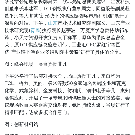
研究学会副理事长韩高荣，欧菲光副总裁吴远锋，金发科技
副董事长李建军，
TCL创投执行董事周文，同益股份副总裁
董平海等大咖就“新形势下的供应链战略布局和机遇”展开了
深度的对话。下午，
山东
产业技术研究院副院长、山东产业
技术研究院(
青岛
)执行院长赵宇波，万魔声学总裁特助祁东
锋，小天才资源开发负责人于祥军，原华为采购总监曹金
荣，原TCL供应链总监唐明伟，工业汇CEO罗红宇等围
绕“产业链下游企业多维度降本策略”进行了具体的分享。
图：峰会现场，展台热闹非凡
下午还举行了供需对接大会，场面热闹非凡，来自华为、
TCL、格力、美的、极米等数50余家知名终端企业和瓦克
化学、武藏涂料、金发科技、贺利氏、澳中电子等几十家知
名供应商，开启了一场专属采购供应链人士的对接盛宴。会
议现场数百人零距离交流对接，氛围持续火爆，当场进行了
精准匹配，达成多项合作意向。
图：创新材料馆