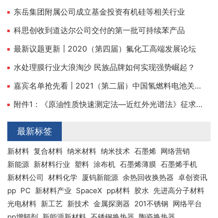
东岳集团附属公司成立基金投资有机硅等相关行业
科思创收到道达尔公司交付的第一批可持续苯产品
最新议题更新 | 2020（第四届）氟化工高端发展论坛
水处理膜行业大浪淘沙 民族品牌如何实现强势崛起？
嘉宾名单抢先看 | 2021（第二届）中国氢燃料电池关键材料与装备高峰论坛
附件1：《原油性质快速测定法—近红外光谱法》征求意见稿及编制说明.pdf
最新标签
新材料
复合材料
纳米材料
纳米技术
石墨烯
网络营销
新能源
新材料行业
塑料
涂布机
石墨烯薄膜
石墨烯手机
新材料公司
材料化学
厦钨新能源
余热回收换热器
卓创资讯
pp
PC
新材料产业
SpaceX
pp材料
胶水
先进高分子材料
光电材料
新工艺
新技术
金属探测器
201不锈钢
网络平台
pp增韧剂
新能源新材料
不锈钢换热器
陶瓷换热器