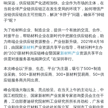
响深远，供应链国产化进程加快。企业作为市场的主体，在
当前全球产业链供应链正在发生变局的环境下，如何增强产
业链供应链自主可控能力，解决
“卡脖子”问题，确保不“掉链
子”呢？
为了给材料企业、制造企业，提供一个有效的交流、合作、
对接平台，帮助材料企业在新时代中把握住供应链机会，助
力终端企业供应链资源整合，产业创新升级。
2021年4月16
日，由国家
新材料
产业资源共享平台指导，寻材问料®主办
的“2021新材料供应链峰会暨国家
新材料产业
资源共享平台
供需对接服务基地揭牌仪式 ”在深圳举行。
本次峰会以
“开放、生态、平台”为主题，吸引了500+制造
业采购、500+新材料供应商、300+新材料贸易商、50+供
应链服务商共同出席。
峰会现场大咖云集、亮点纷呈。在当天上午的主论坛上，中
国工程院院士、国家新材料产业发展专家咨询委员会主任干
勇，工信部赛迪研究院材料工业研究所所长肖劲松，广东省
工业和信息化厅材料工业处处长陈立军，深圳市工业和信息