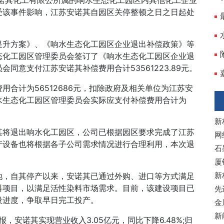
安诺其化工有限公所属的响水生态化工园区内其他化工企业
受该事件影响，江苏安诺其自园区关停整顿之日之日起处
提升方案》、《响水生态化工园区企业退出补偿政策》等
态化工园区管理委员会签订了《响水生态化工园区企业退
员会同意支付江苏安诺其补偿费用合计
53561223.89元。
费用合计为
56512686元，扣除政府及相关单位为江苏安
水生态化工园区管理委员会实际应支付补偿费用合计为
新
其将退出响水化工园区，公司已根据园区要求完成了江苏
网
产设备也将根据各子公司需求情况进行合理利用，本次退
石
厦
新
地，自其停产以来，安诺其已通过外购、进口等方式满足
料项目，以满足活性染料市场需求。目前，该建设项目已
先
设进度，争取早日完工投产。
金
新
季报，安诺其实现营业收入3.05亿元，同比下降6.48%;归