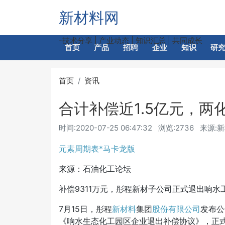
新材料网
-技术分享 | 产业动态 | 知识汇总 | 共同成长
首页
产品
招聘
企业
知识
研
首页
资讯
合计补偿近1.5亿元，两
时间:
2020-07-25 06:47:32
浏览:2736
来源:
元素周期表*马卡龙版
来源：石油化工论坛
补偿
9311万元，彤程新材子公司正式退出响水
7月15日，彤程
新材料
集团
股份有限公司
发布公
《响水生态化工园区企业退出补偿协议》，正