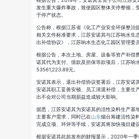
根据公告，
2019年，安诺其全资子公司江苏
发生重大爆炸事故，致使园区整体关停整顿，
于停产状态。
公告称，根据江苏省《化工产业安全环保整治
相关文件标准要求，江苏安诺其与江苏响水生
出补偿协议》，江苏响水生态化工园区管理委
根据公告，本次土地、房屋、设备等资产补偿
诺其代为支付、借款及担保等款项后，江苏响
53561,223.89元。
安诺其表示，退出补偿协议签署后，江苏安诺
安诺其职工妥善安顿、员工清退补偿，主要生
出不会对公司当期损益造成较大影响。
据悉，江苏安诺其为安诺其的活性染料生产基
主要客户需求，同时已在
山东
烟台筹建活性染
完成立项、环评等手续，安诺其将加快项目建
根据安诺其此前发布的财报显示，
2020年一