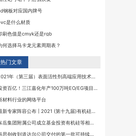
nd钢板对应国内牌号
pvc是什么材质
印刷色值是cmyk还是rgb
为何选择马卡龙元素周期表？
热门文章
2021年（第三届）表面活性剂高端应用技术研讨会
投资百亿！三江嘉化年产100万吨EO/EG项目迎来重大建设节点！
新材料行业的网络平台
最新专家阵容公布 | 2021 (第十九届)有机硅精细化学品技术交流会
东岳集团附属公司成立基金投资有机硅等相关行业
科思创收到道达尔公司交付的第一批可持续苯产品