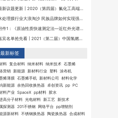
最新议题更新 | 2020（第四届）氟化工高端发展论坛
水处理膜行业大浪淘沙 民族品牌如何实现强势崛起？
附件1：《原油性质快速测定法—近红外光谱法》征求意见稿及编制说明.pdf
嘉宾名单抢先看 | 2021（第二届）中国氢燃料电池关键材料与装备高峰论坛
最新标签
材料
复合材料
纳米材料
纳米技术
石墨烯
络营销
新能源
新材料行业
塑料
涂布机
墨烯薄膜
石墨烯手机
新材料公司
材料化学
钨新能源
余热回收换热器
卓创资讯
pp
PC
材料产业
SpaceX
pp材料
胶水
进高分子材料
光电材料
新工艺
新技术
属探测器
201不锈钢
网络平台
pp增韧剂
能源新材料
不锈钢换热器
陶瓷换热器
合成材料