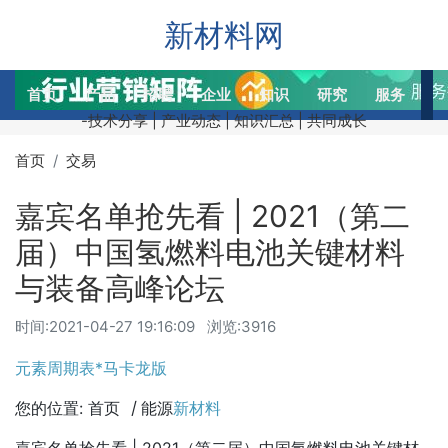
新材料网
首页
产品
招聘
企业
知识
研究
服务
交
-技术分享 | 产业动态 | 知识汇总 | 共同成长
首页
交易
嘉宾名单抢先看 | 2021（第二
届）中国氢燃料电池关键材料
与装备高峰论坛
时间:
2021-04-27 19:16:09
浏览:3916
元素周期表*马卡龙版
您的位置:
首页
丨
能源
新材料