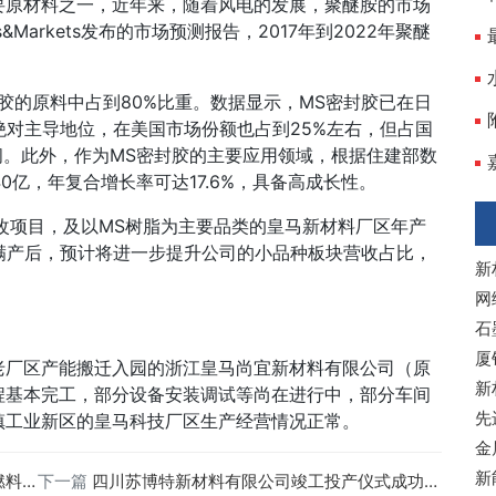
要原材料之一，近年来，随着风电的发展，聚醚胺的市场
Markets发布的市场预测报告，2017年到2022年聚醚
胶的原料中占到80%比重。数据显示，MS密封胶已在日
绝对主导地位，在美国市场份额也占到25%左右，但占国
间。此外，作为MS密封胶的主要应用领域，根据住建部数
0亿，年复合增长率可达17.6%，具备高成长性。
技改项目，及以MS树脂为主要品类的皇马新材料厂区年产
满产后，预计将进一步提升公司的小品种板块营收占比，
新
网
石
厦
区老厂区产能搬迁入园的浙江皇马尚宜新材料有限公司（原
新
程基本完工，部分设备安装调试等尚在进行中，部分车间
先
镇工业新区的皇马科技厂区生产经营情况正常。
金
新
峰论坛
下一篇
四川苏博特新材料有限公司竣工投产仪式成功举办！