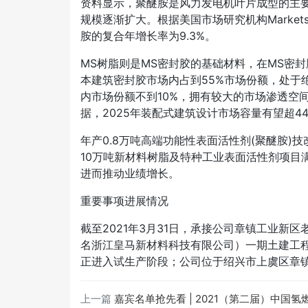
资料显示，聚醚胺是风力发电机叶片成型的主
规模逐渐扩大。根据美国市场研究机构Markets&
胺的复合年增长率为9.3%。
MS树脂则是MS密封胶的基础材料，在MS密封
本建筑密封胶市场内占到55%市场份额，处于
内市场份额不到10%，拥有较大的市场渗透空
据，2025年装配式建筑设计市场容量有望超44
年产0.8万吨高端功能性表面活性剂(聚醚胺)
10万吨新材料树脂及特种工业表面活性剂项目
进而推动业绩增长。
重要事项进展情况
截至2021年3月31日，承接公司章镇工业新
名浙江皇马新材料科技有限公司）一期土建工
正进入试生产阶段；公司位于绍兴市上虞区章
上一篇
嘉宾名单抢先看 | 2021（第二届）中国氢燃料电池关键材料与装备高