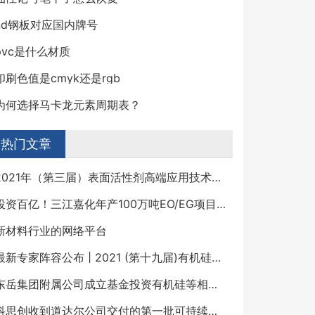
nd钢板对应国内牌号
pvc是什么材质
印刷色值是cmyk还是rgb
为何选择马卡龙元素周期表？
热门文章
2021年（第三届）表面活性剂高端应用技术研讨会
投资百亿！三江嘉化年产100万吨EO/EG项目迎来重大建设节点！
新材料行业的网络平台
最新专家阵容公布 | 2021 (第十九届)有机硅精细化学品技术交流会
东岳集团附属公司成立基金投资有机硅等相关行业
科思创收到道达尔公司交付的第一批可持续苯产品