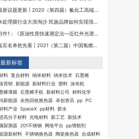
最新议题更新 | 2020（第四届）氟化工高端发展论坛
水处理膜行业大浪淘沙 民族品牌如何实现强势崛起？
附件1：《原油性质快速测定法—近红外光谱法》征求意见稿及编制说明.pdf
嘉宾名单抢先看 | 2021（第二届）中国氢燃料电池关键材料与装备高峰论坛
最新标签
材料
复合材料
纳米材料
纳米技术
石墨烯
络营销
新能源
新材料行业
塑料
涂布机
墨烯薄膜
石墨烯手机
新材料公司
材料化学
钨新能源
余热回收换热器
卓创资讯
pp
PC
材料产业
SpaceX
pp材料
胶水
进高分子材料
光电材料
新工艺
新技术
属探测器
201不锈钢
网络平台
pp增韧剂
能源新材料
不锈钢换热器
陶瓷换热器
合成材料