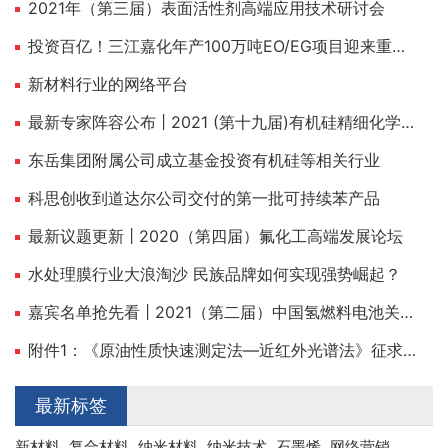
2021年（第三届）表面活性剂高端应用技术研讨会
投资百亿！三江嘉化年产100万吨EO/EG项目迎来重大建设节点！
新材料行业的网络平台
最新专家阵容公布 | 2021 (第十九届)有机硅精细化学品技术交流会
东岳集团附属公司成立基金投资有机硅等相关行业
科思创收到道达尔公司交付的第一批可持续苯产品
最新议题更新 | 2020（第四届）氟化工高端发展论坛
水处理膜行业大浪淘沙 民族品牌如何实现强势崛起？
嘉宾名单抢先看 | 2021（第二届）中国氢燃料电池关键材料与装备高峰论坛
附件1：《原油性质快速测定法—近红外光谱法》征求意见稿及编制说明.pdf
最新标签
新材料
复合材料
纳米材料
纳米技术
石墨烯
网络营销