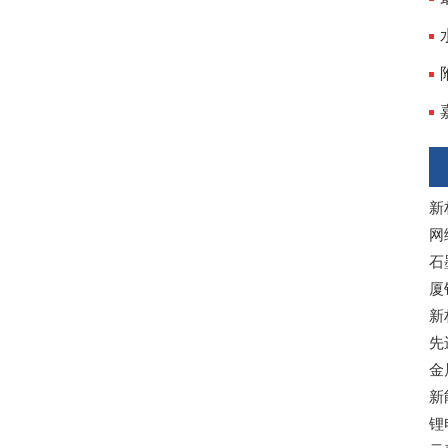
新
网
石
厦
新
先
金
新
锂