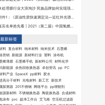
水处理膜行业大浪淘沙 民族品牌如何实现强势崛起？
附件1：《原油性质快速测定法—近红外光谱法》征求意见稿及编制说明.pdf
嘉宾名单抢先看 | 2021（第二届）中国氢燃料电池关键材料与装备高峰论坛
最新标签
材料
复合材料
纳米材料
纳米技术
石墨烯
络营销
新能源
新材料行业
塑料
涂布机
墨烯薄膜
石墨烯手机
新材料公司
材料化学
钨新能源
余热回收换热器
卓创资讯
pp
PC
材料产业
SpaceX
pp材料
胶水
进高分子材料
光电材料
新工艺
新技术
属探测器
201不锈钢
网络平台
pp增韧剂
能源新材料
不锈钢换热器
陶瓷换热器
合成材料
电涂布
pvc
超净工作台
艾飞格
空压机过滤器