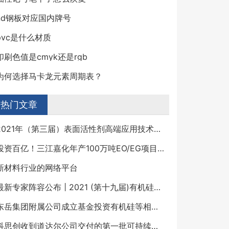
nd钢板对应国内牌号
pvc是什么材质
印刷色值是cmyk还是rgb
为何选择马卡龙元素周期表？
热门文章
2021年（第三届）表面活性剂高端应用技术研讨会
投资百亿！三江嘉化年产100万吨EO/EG项目迎来重大建设节点！
新材料行业的网络平台
最新专家阵容公布 | 2021 (第十九届)有机硅精细化学品技术交流会
东岳集团附属公司成立基金投资有机硅等相关行业
科思创收到道达尔公司交付的第一批可持续苯产品