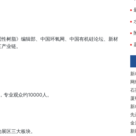
固性树脂》编辑部、中国环氧网、中国有机硅论坛、新材
三产业链。
新
网
石
，专业观众约
10000人。
厦
新
先
金
动展区三大板块。
新