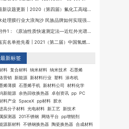
最新议题更新 | 2020（第四届）氟化工高端发展论坛
水处理膜行业大浪淘沙 民族品牌如何实现强势崛起？
附件1：《原油性质快速测定法—近红外光谱法》征求意见稿及编制说明.pdf
嘉宾名单抢先看 | 2021（第二届）中国氢燃料电池关键材料与装备高峰论坛
最新标签
材料
复合材料
纳米材料
纳米技术
石墨烯
络营销
新能源
新材料行业
塑料
涂布机
墨烯薄膜
石墨烯手机
新材料公司
材料化学
钨新能源
余热回收换热器
卓创资讯
pp
PC
材料产业
SpaceX
pp材料
胶水
进高分子材料
光电材料
新工艺
新技术
属探测器
201不锈钢
网络平台
pp增韧剂
能源新材料
不锈钢换热器
陶瓷换热器
合成材料